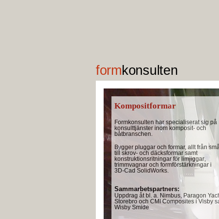
f
orm
konsult
e
n
Kompositf
orm
ar
Formkonsulten har specialiserat sig på
konsulttjänster inom komposit- och
båtbranschen.
Bygger pluggar och formar, allt från sm
till skrov- och däcksformar samt
konstruktionsritningar för limjiggar
,
trimmvagnar
och formförstärkningar i
3D-
Cad
SolidWorks.
Sammarbetspartners:
Uppdrag åt bl. a. Nimbus, Paragon Yach
Storebro och CMI Composites i Visby 
Wisby Smide