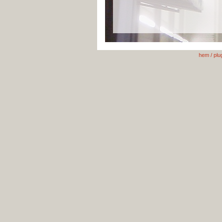
hem
/
plu